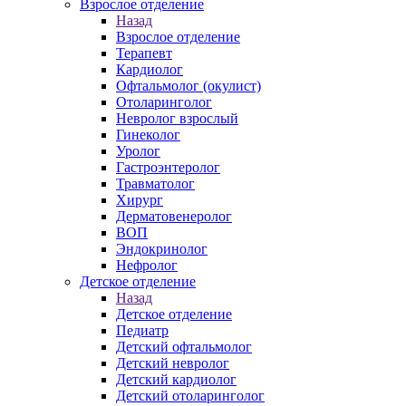
Взрослое отделение
Назад
Взрослое отделение
Терапевт
Кардиолог
Офтальмолог (окулист)
Отоларинголог
Невролог взрослый
Гинеколог
Уролог
Гастроэнтеролог
Травматолог
Хирург
Дерматовенеролог
ВОП
Эндокринолог
Нефролог
Детское отделение
Назад
Детское отделение
Педиатр
Детский офтальмолог
Детский невролог
Детский кардиолог
Детский отоларинголог