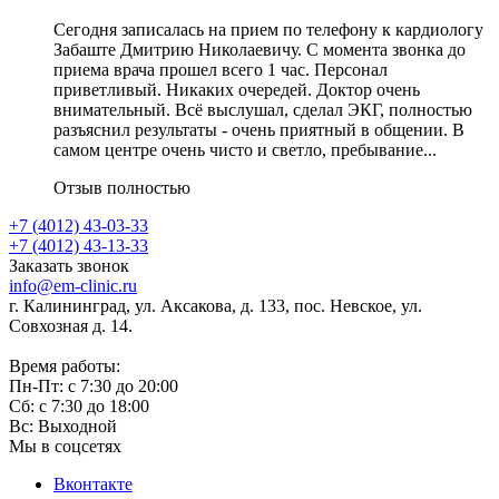
Сегодня записалась на прием по телефону к кардиологу
Забаште Дмитрию Николаевичу. С момента звонка до
приема врача прошел всего 1 час. Персонал
приветливый. Никаких очередей. Доктор очень
внимательный. Всё выслушал, сделал ЭКГ, полностью
разъяснил результаты - очень приятный в общении. В
самом центре очень чисто и светло, пребывание...
Отзыв полностью
+7 (4012) 43-03-33
+7 (4012) 43-13-33
Заказать звонок
info@em-clinic.ru
г. Калининград, ул. Аксакова, д. 133, пос. Невское, ул.
Совхозная д. 14.
Время работы:
Пн-Пт: с 7:30 до 20:00
Сб: с 7:30 до 18:00
Вс: Выходной
Мы в соцсетях
Вконтакте