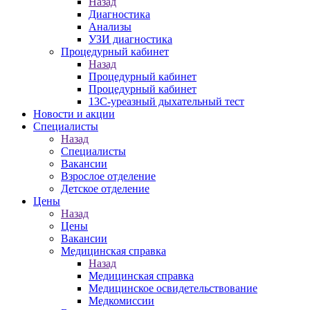
Назад
Диагностика
Анализы
УЗИ диагностика
Процедурный кабинет
Назад
Процедурный кабинет
Процедурный кабинет
13С-уреазный дыхательный тест
Новости и акции
Специалисты
Назад
Специалисты
Вакансии
Взрослое отделение
Детское отделение
Цены
Назад
Цены
Вакансии
Медицинская справка
Назад
Медицинская справка
Ме­дицин­ское ос­ви­детель­ство­вание
Медкомиссии