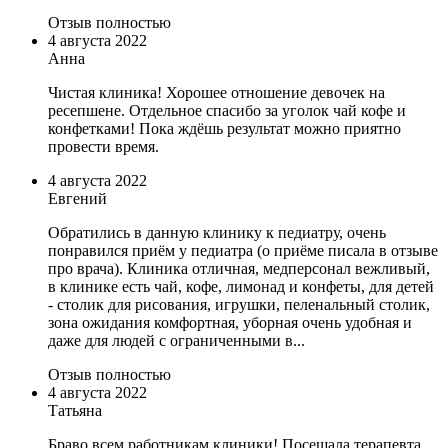
Отзыв полностью
4 августа 2022
Анна
Чистая клиника! Хорошее отношение девочек на
ресепшене. Отдельное спасибо за уголок чай кофе и
конфетками! Пока ждёшь результат можно приятно
провести время.
4 августа 2022
Евгений
Обратились в данную клинику к педиатру, очень
понравился приём у педиатра (о приёме писала в отзыве
про врача). Клиника отличная, медперсонал вежливый,
в клинике есть чай, кофе, лимонад и конфеты, для детей
- столик для рисования, игрушки, пеленальный столик,
зона ожидания комфортная, уборная очень удобная и
даже для людей с ограниченными в...
Отзыв полностью
4 августа 2022
Татьяна
Браво всем работникам клиники! Посещала терапевта