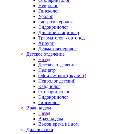
Отоларинголог
Невролог
Гинеколог
Уролог
Гастроэнтеролог
Эндокринолог
Дневной стационар
Травматолог - ортопед
Хирург
Дерматовенеролог
Детское отделение
Назад
Детское отделение
Педиатр
Офтальмолог (окулист)
Невролог детский
Кардиолог
Отоларинголог
Эндокринолог
Гинеколог
Врач на дом
Назад
Врач на дом
Вызов врача на дом
Диагностика