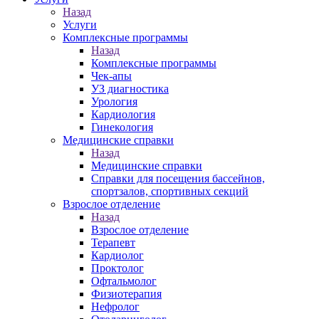
Назад
Услуги
Комплексные программы
Назад
Комплексные программы
Чек-апы
УЗ диагностика
Урология
Кардиология
Гинекология
Медицинские справки
Назад
Медицинские справки
Справки для посещения бассейнов,
спортзалов, спортивных секций
Взрослое отделение
Назад
Взрослое отделение
Терапевт
Кардиолог
Проктолог
Офтальмолог
Физиотерапия
Нефролог