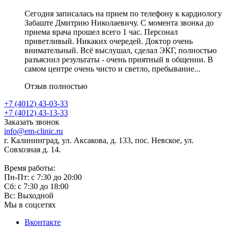
Сегодня записалась на прием по телефону к кардиологу
Забаште Дмитрию Николаевичу. С момента звонка до
приема врача прошел всего 1 час. Персонал
приветливый. Никаких очередей. Доктор очень
внимательный. Всё выслушал, сделал ЭКГ, полностью
разъяснил результаты - очень приятный в общении. В
самом центре очень чисто и светло, пребывание...
Отзыв полностью
+7 (4012) 43-03-33
+7 (4012) 43-13-33
Заказать звонок
info@em-clinic.ru
г. Калининград, ул. Аксакова, д. 133, пос. Невское, ул.
Совхозная д. 14.
Время работы:
Пн-Пт: с 7:30 до 20:00
Сб: с 7:30 до 18:00
Вс: Выходной
Мы в соцсетях
Вконтакте