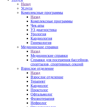
Назад
Услуги
Комплексные программы
Назад
Комплексные программы
Чек-апы
УЗ диагностика
Урология
Кардиология
Гинекология
Медицинские справки
Назад
Медицинские справки
Справки для посещения бассейнов,
спортзалов, спортивных секций
Взрослое отделение
Назад
Взрослое отделение
Терапевт
Кардиолог
Проктолог
Офтальмолог
Физиотерапия
Нефролог