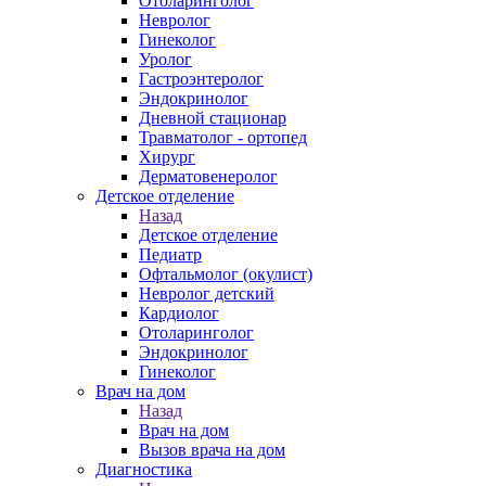
Отоларинголог
Невролог
Гинеколог
Уролог
Гастроэнтеролог
Эндокринолог
Дневной стационар
Травматолог - ортопед
Хирург
Дерматовенеролог
Детское отделение
Назад
Детское отделение
Педиатр
Офтальмолог (окулист)
Невролог детский
Кардиолог
Отоларинголог
Эндокринолог
Гинеколог
Врач на дом
Назад
Врач на дом
Вызов врача на дом
Диагностика