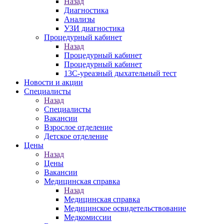
Назад
Диагностика
Анализы
УЗИ диагностика
Процедурный кабинет
Назад
Процедурный кабинет
Процедурный кабинет
13С-уреазный дыхательный тест
Новости и акции
Специалисты
Назад
Специалисты
Вакансии
Взрослое отделение
Детское отделение
Цены
Назад
Цены
Вакансии
Медицинская справка
Назад
Медицинская справка
Ме­дицин­ское ос­ви­детель­ство­вание
Медкомиссии