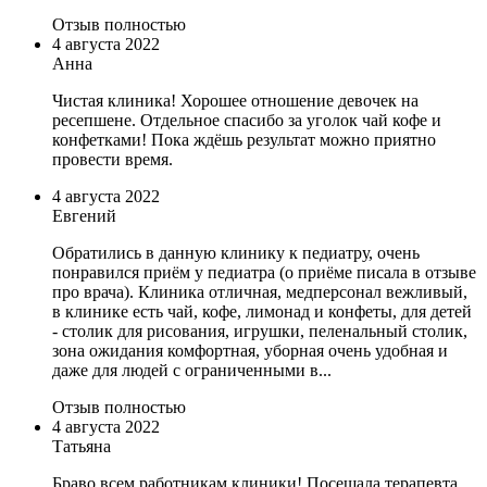
Отзыв полностью
4 августа 2022
Анна
Чистая клиника! Хорошее отношение девочек на
ресепшене. Отдельное спасибо за уголок чай кофе и
конфетками! Пока ждёшь результат можно приятно
провести время.
4 августа 2022
Евгений
Обратились в данную клинику к педиатру, очень
понравился приём у педиатра (о приёме писала в отзыве
про врача). Клиника отличная, медперсонал вежливый,
в клинике есть чай, кофе, лимонад и конфеты, для детей
- столик для рисования, игрушки, пеленальный столик,
зона ожидания комфортная, уборная очень удобная и
даже для людей с ограниченными в...
Отзыв полностью
4 августа 2022
Татьяна
Браво всем работникам клиники! Посещала терапевта