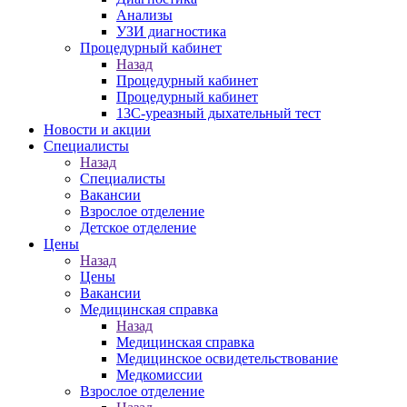
Анализы
УЗИ диагностика
Процедурный кабинет
Назад
Процедурный кабинет
Процедурный кабинет
13С-уреазный дыхательный тест
Новости и акции
Специалисты
Назад
Специалисты
Вакансии
Взрослое отделение
Детское отделение
Цены
Назад
Цены
Вакансии
Медицинская справка
Назад
Медицинская справка
Ме­дицин­ское ос­ви­детель­ство­вание
Медкомиссии
Взрослое отделение