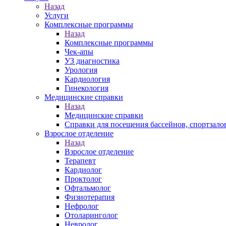
Назад
Услуги
Комплексные программы
Назад
Комплексные программы
Чек-апы
УЗ диагностика
Урология
Кардиология
Гинекология
Медицинские справки
Назад
Медицинские справки
Справки для посещения бассейнов, спортзало
Взрослое отделение
Назад
Взрослое отделение
Терапевт
Кардиолог
Проктолог
Офтальмолог
Физиотерапия
Нефролог
Отоларинголог
Невролог