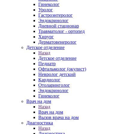
Гинеколог
Уролог
Гастроэнтеролог
Эндокринолог
Дневной стационар
Травматолог - ортопед
Хирург
Дерматовенеролог
Детское отделение
Назад
Детское отделение
Педиатр
Офтальмолог (окулист)
Невролог детский
Кардиолог
Отоларинголог
Эндокринолог
Гинеколог
Врач на дом
Назад
Врач на дом
Вызов врача на дом
Диагностика
Назад
Диагностика