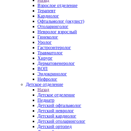
Назад
Взрослое отделение
Терапевт
Кардиолог
Офтальмолог (окулист)
Отоларинголог
Невролог взрослый
Гинеколог
Уролог
Гастроэнтеролог
Травматолог
Хирург
Дерматовенеролог
ВОП
Эндокринолог
Нефролог
Детское отделение
Назад
Детское отделение
Педиатр
Детский офтальмолог
Детский невролог
Детский кардиолог
Детский отоларинголог
Детский ортопед