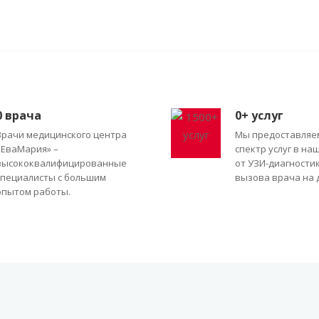
0
врача
0
+ услуг
Врачи медицинского центра
Мы предоставляе
«ЕваМария» –
спектр услуг в на
высококвалифицированные
от УЗИ-диагности
специалисты с большим
вызова врача на 
опытом работы.