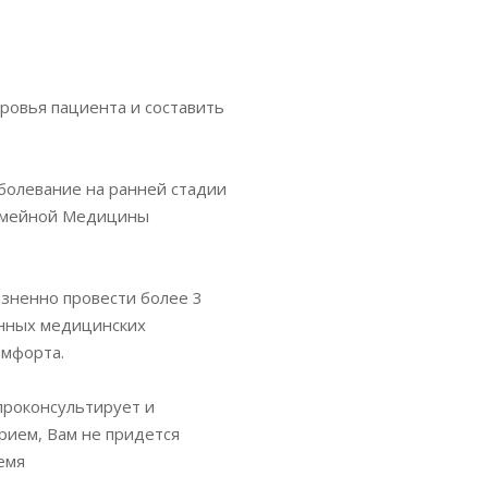
ровья пациента и составить
болевание на ранней стадии
Семейной Медицины
зненно провести более 3
енных медицинских
омфорта.
проконсультирует и
прием, Вам не придется
емя