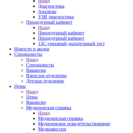
Назад
Диагностика
Анализы
УЗИ диагностика
Процедурный кабинет
Назад
Процедурный кабинет
Процедурный кабинет
13С-уреазный дыхательный тест
Новости и акции
Специалисты
Назад
Специалисты
Вакансии
Взрослое отделение
Детское отделение
Цены
Назад
Цены
Вакансии
Медицинская справка
Назад
Медицинская справка
Ме­дицин­ское ос­ви­детель­ство­вание
Медкомиссии