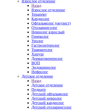
Взрослое отделение
Назад
Взрослое отделение
Терапевт
Кардиолог
Офтальмолог (окулист)
Отоларинголог
Невролог взрослый
Гинеколог
Уролог
Гастроэнтеролог
Травматолог
Хирург
Дерматовенеролог
ВОП
Эндокринолог
Нефролог
Детское отделение
Назад
Детское отделение
Педиатр
Детский офтальмолог
Детский невролог
Детский кардиолог
Детский отоларинголог