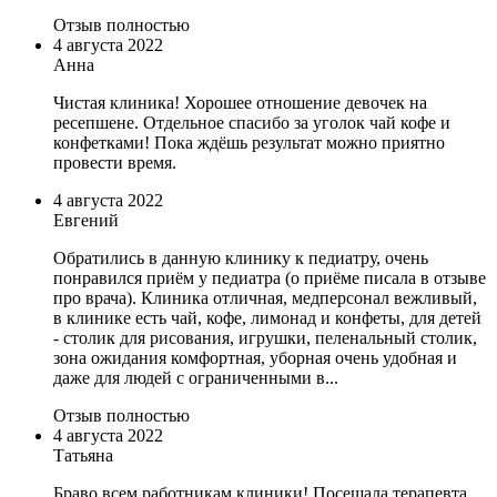
Отзыв полностью
4 августа 2022
Анна
Чистая клиника! Хорошее отношение девочек на
ресепшене. Отдельное спасибо за уголок чай кофе и
конфетками! Пока ждёшь результат можно приятно
провести время.
4 августа 2022
Евгений
Обратились в данную клинику к педиатру, очень
понравился приём у педиатра (о приёме писала в отзыве
про врача). Клиника отличная, медперсонал вежливый,
в клинике есть чай, кофе, лимонад и конфеты, для детей
- столик для рисования, игрушки, пеленальный столик,
зона ожидания комфортная, уборная очень удобная и
даже для людей с ограниченными в...
Отзыв полностью
4 августа 2022
Татьяна
Браво всем работникам клиники! Посещала терапевта