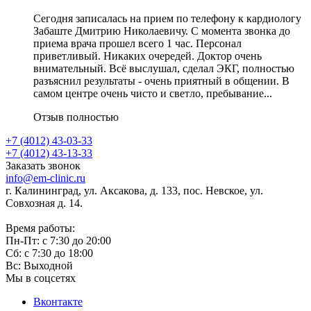
Сегодня записалась на прием по телефону к кардиологу
Забаште Дмитрию Николаевичу. С момента звонка до
приема врача прошел всего 1 час. Персонал
приветливый. Никаких очередей. Доктор очень
внимательный. Всё выслушал, сделал ЭКГ, полностью
разъяснил результаты - очень приятный в общении. В
самом центре очень чисто и светло, пребывание...
Отзыв полностью
+7 (4012) 43-03-33
+7 (4012) 43-13-33
Заказать звонок
info@em-clinic.ru
г. Калининград, ул. Аксакова, д. 133, пос. Невское, ул.
Совхозная д. 14.
Время работы:
Пн-Пт: с 7:30 до 20:00
Сб: с 7:30 до 18:00
Вс: Выходной
Мы в соцсетях
Вконтакте