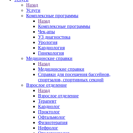
Назад
Услуги
Комплексные программы
Назад
Комплексные программы
Чек-апы
УЗ диагностика
Урология
Кардиология
Гинекология
Медицинские справки
Назад
Медицинские справки
Справки для посещения бассейнов,
спортзалов, спортивных секций
Взрослое отделение
Назад
Взрослое отделение
Терапевт
Кардиолог
Проктолог
Офтальмолог
Физиотерапия
Нефролог