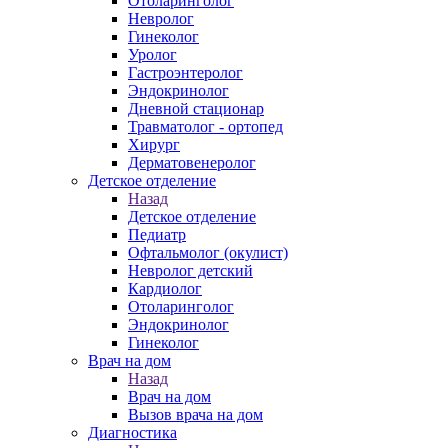
Отоларинголог
Невролог
Гинеколог
Уролог
Гастроэнтеролог
Эндокринолог
Дневной стационар
Травматолог - ортопед
Хирург
Дерматовенеролог
Детское отделение
Назад
Детское отделение
Педиатр
Офтальмолог (окулист)
Невролог детский
Кардиолог
Отоларинголог
Эндокринолог
Гинеколог
Врач на дом
Назад
Врач на дом
Вызов врача на дом
Диагностика