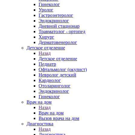
Гинеколог
Уролог
Гастроэнтеролог
Эндокринолог
Дневной стационар
Травматолог - ортопед
Хирург
Дерматовенеролог
Детское отделение
Назад
Детское отделение
Педиатр
Офтальмолог (окулист)
Невролог детский
Кардиолог
Отоларинголог
Эндокринолог
Гинеколог
Врач на дом
Назад
Врач на дом
Вызов врача на дом
Диагностика
Назад
Диагностика