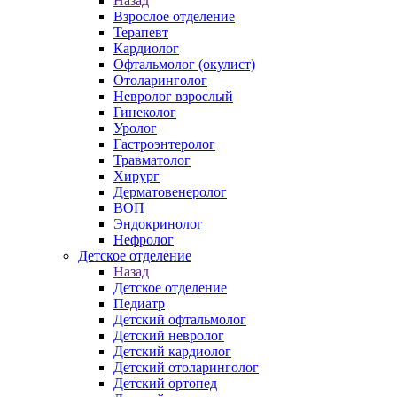
Назад
Взрослое отделение
Терапевт
Кардиолог
Офтальмолог (окулист)
Отоларинголог
Невролог взрослый
Гинеколог
Уролог
Гастроэнтеролог
Травматолог
Хирург
Дерматовенеролог
ВОП
Эндокринолог
Нефролог
Детское отделение
Назад
Детское отделение
Педиатр
Детский офтальмолог
Детский невролог
Детский кардиолог
Детский отоларинголог
Детский ортопед