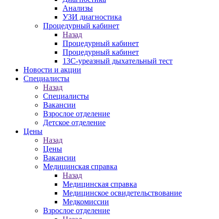
Анализы
УЗИ диагностика
Процедурный кабинет
Назад
Процедурный кабинет
Процедурный кабинет
13С-уреазный дыхательный тест
Новости и акции
Специалисты
Назад
Специалисты
Вакансии
Взрослое отделение
Детское отделение
Цены
Назад
Цены
Вакансии
Медицинская справка
Назад
Медицинская справка
Ме­дицин­ское ос­ви­детель­ство­вание
Медкомиссии
Взрослое отделение