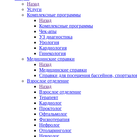
Назад
Услуги
Комплексные программы
Назад
Комплексные программы
Чек-апы
УЗ диагностика
Урология
Кардиология
Гинекология
Медицинские справки
Назад
Медицинские справки
Справки для посещения бассейнов, спортзало
Взрослое отделение
Назад
Взрослое отделение
Терапевт
Кардиолог
Проктолог
Офтальмолог
Физиотерапия
Нефролог
Отоларинголог
Невролог