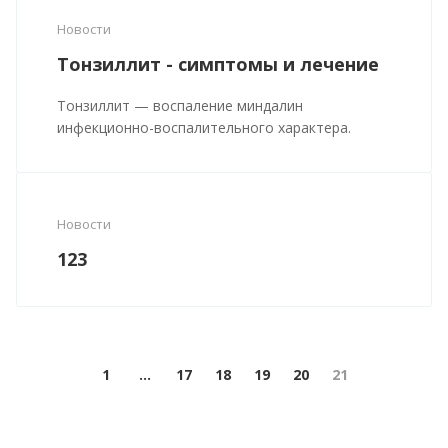
Новости
Тонзиллит - симптомы и лечение
Тонзиллит — воспаление миндалин
инфекционно-воспалительного характера.
Новости
123
1
...
17
18
19
20
21