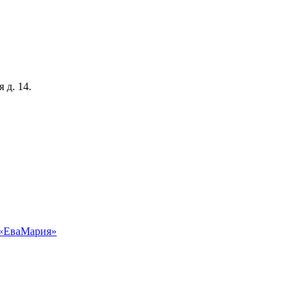
 д. 14.
 «ЕваМария»