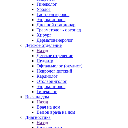
Гинеколог
Уролог
Гастроэнтеролог
Эндокринолог
Дневной стационар
Травматолог - ортопед
Хирург
Дерматовенеролог
Детское отделение
Назад
Детское отделение
Педиатр
Офтальмолог (окулист)
Невролог детский
Кардиолог
Отоларинголог
Эндокринолог
Гинеколог
Врач на дом
Назад
Врач на дом
Вызов врача на дом
Диагностика
Назад
Диагностика