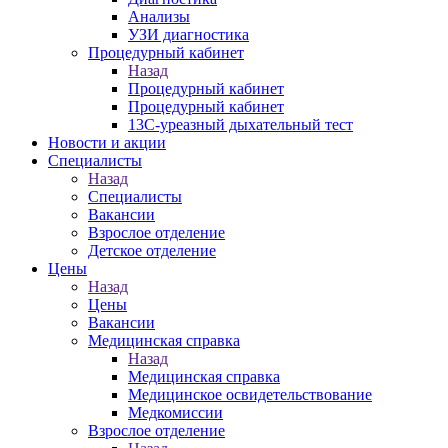
Анализы
УЗИ диагностика
Процедурный кабинет
Назад
Процедурный кабинет
Процедурный кабинет
13С-уреазный дыхательный тест
Новости и акции
Специалисты
Назад
Специалисты
Вакансии
Взрослое отделение
Детское отделение
Цены
Назад
Цены
Вакансии
Медицинская справка
Назад
Медицинская справка
Ме­дицин­ское ос­ви­детель­ство­вание
Медкомиссии
Взрослое отделение