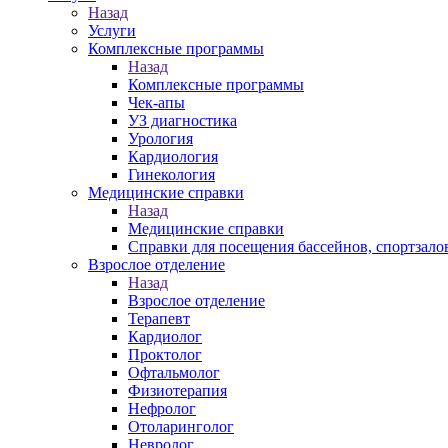
Назад
Услуги
Комплексные программы
Назад
Комплексные программы
Чек-апы
УЗ диагностика
Урология
Кардиология
Гинекология
Медицинские справки
Назад
Медицинские справки
Справки для посещения бассейнов, спортзало
Взрослое отделение
Назад
Взрослое отделение
Терапевт
Кардиолог
Проктолог
Офтальмолог
Физиотерапия
Нефролог
Отоларинголог
Невролог