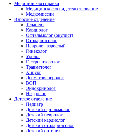
Медицинская справка
Ме­дицин­ское ос­ви­детель­ство­вание
Медкомиссии
Взрослое отделение
Терапевт
Кардиолог
Офтальмолог (окулист)
Отоларинголог
Невролог взрослый
Гинеколог
Уролог
Гастроэнтеролог
Травматолог
Хирург
Дерматовенеролог
ВОП
Эндокринолог
Нефролог
Детское отделение
Педиатр
Детский офтальмолог
Детский невролог
Детский кардиолог
Детский отоларинголог
Детский ортопед