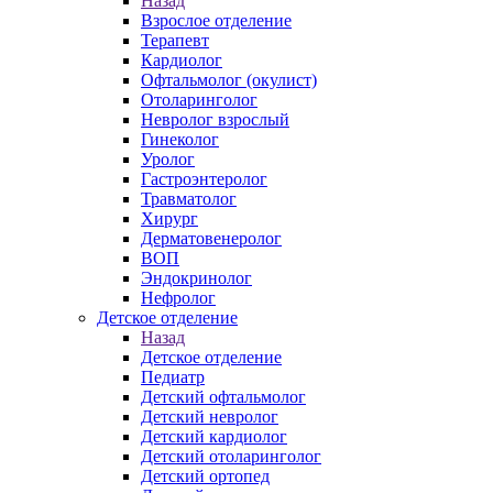
Назад
Взрослое отделение
Терапевт
Кардиолог
Офтальмолог (окулист)
Отоларинголог
Невролог взрослый
Гинеколог
Уролог
Гастроэнтеролог
Травматолог
Хирург
Дерматовенеролог
ВОП
Эндокринолог
Нефролог
Детское отделение
Назад
Детское отделение
Педиатр
Детский офтальмолог
Детский невролог
Детский кардиолог
Детский отоларинголог
Детский ортопед