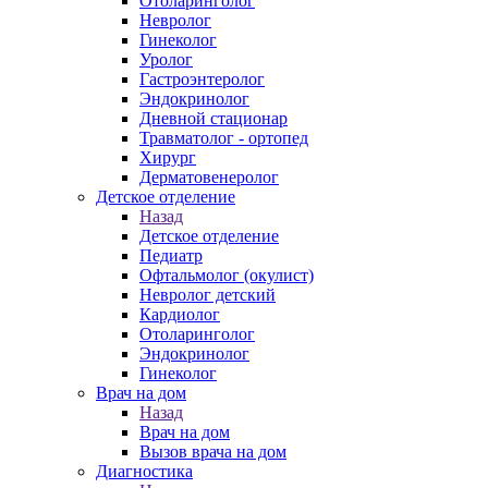
Отоларинголог
Невролог
Гинеколог
Уролог
Гастроэнтеролог
Эндокринолог
Дневной стационар
Травматолог - ортопед
Хирург
Дерматовенеролог
Детское отделение
Назад
Детское отделение
Педиатр
Офтальмолог (окулист)
Невролог детский
Кардиолог
Отоларинголог
Эндокринолог
Гинеколог
Врач на дом
Назад
Врач на дом
Вызов врача на дом
Диагностика