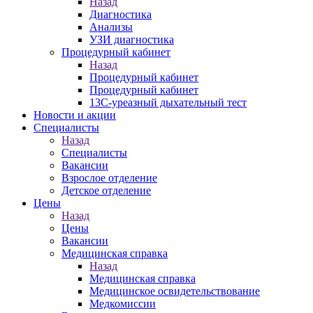
Назад
Диагностика
Анализы
УЗИ диагностика
Процедурный кабинет
Назад
Процедурный кабинет
Процедурный кабинет
13С-уреазный дыхательный тест
Новости и акции
Специалисты
Назад
Специалисты
Вакансии
Взрослое отделение
Детское отделение
Цены
Назад
Цены
Вакансии
Медицинская справка
Назад
Медицинская справка
Ме­дицин­ское ос­ви­детель­ство­вание
Медкомиссии