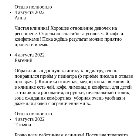
Отзыв полностью
4 августа 2022
Анна
Чистая клиника! Хорошее отношение девочек на
ресепшене. Отдельное спасибо за уголок чай кофе и
конфетками! Пока ждёшь результат можно приятно
провести время.
4 августа 2022
Евгений
Обратились в данную клинику к педиатру, очень
понравился приём у педиатра (о приёме писала в отзыве
про врача). Клиника отличная, медперсонал вежливый,
в клинике есть чай, кофе, лимонад и конфеты, для детей
- столик для рисования, игрушки, пеленальный столик,
зона ожидания комфортная, уборная очень удобная и
даже для людей с ограниченными в...
Отзыв полностью
4 августа 2022
Татьяна
Браво всем работникам клиники! Посещала терапевта