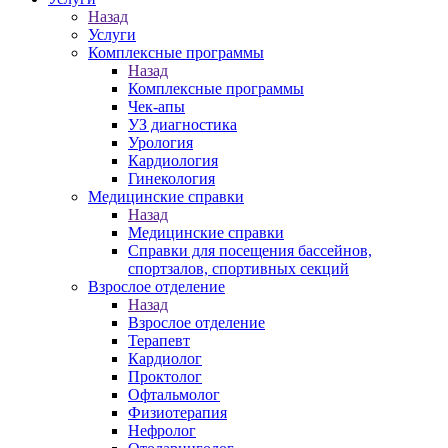
Назад
Услуги
Комплексные программы
Назад
Комплексные программы
Чек-апы
УЗ диагностика
Урология
Кардиология
Гинекология
Медицинские справки
Назад
Медицинские справки
Справки для посещения бассейнов,
спортзалов, спортивных секций
Взрослое отделение
Назад
Взрослое отделение
Терапевт
Кардиолог
Проктолог
Офтальмолог
Физиотерапия
Нефролог