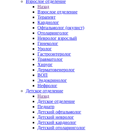
Взрослое отделение
Назад
Взрослое отделение
Терапевт
Кардиолог
Офтальмолог (окулист)
Отоларинголог
Невролог взрослый
Гинеколог
Уролог
Гастроэнтеролог
Травматолог
Хирург
Дерматовенеролог
ВОП
Эндокринолог
Нефролог
Детское отделение
Назад
Детское отделение
Педиатр
Детский офтальмолог
Детский невролог
Детский кардиолог
Детский отоларинголог