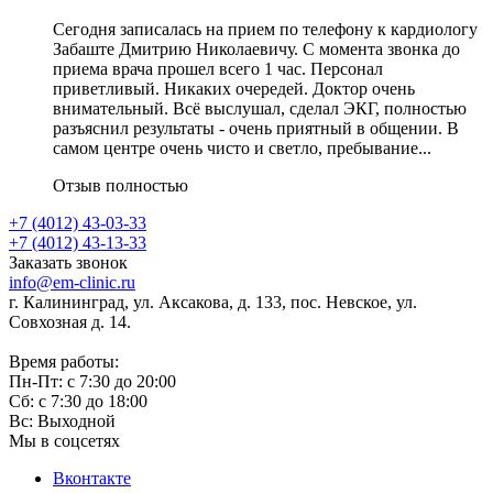
Сегодня записалась на прием по телефону к кардиологу
Забаште Дмитрию Николаевичу. С момента звонка до
приема врача прошел всего 1 час. Персонал
приветливый. Никаких очередей. Доктор очень
внимательный. Всё выслушал, сделал ЭКГ, полностью
разъяснил результаты - очень приятный в общении. В
самом центре очень чисто и светло, пребывание...
Отзыв полностью
+7 (4012) 43-03-33
+7 (4012) 43-13-33
Заказать звонок
info@em-clinic.ru
г. Калининград, ул. Аксакова, д. 133, пос. Невское, ул.
Совхозная д. 14.
Время работы:
Пн-Пт: с 7:30 до 20:00
Сб: с 7:30 до 18:00
Вс: Выходной
Мы в соцсетях
Вконтакте