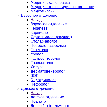
Медицинская справка
Ме­дицин­ское ос­ви­детель­ство­вание
Медкомиссии
Взрослое отделение
Назад
Взрослое отделение
Терапевт
Кардиолог
Офтальмолог (окулист)
Отоларинголог
Невролог взрослый
Гинеколог
Уролог
Гастроэнтеролог
Травматолог
Хирург
Дерматовенеролог
ВОП
Эндокринолог
Нефролог
Детское отделение
Назад
Детское отделение
Педиатр
Детский офтальмолог