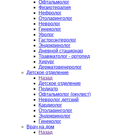
Офтальмолог
Физиотерапия
Нефролог
Отоларинголог
Невролог
Гинеколог
Уролог
Гастроэнтеролог
Эндокринолог
Дневной стационар
Травматолог - ортопед
Хирург
Дерматовенеролог
Детское отделение
Назад
Детское отделение
Педиатр
Офтальмолог (окулист)
Невролог детский
Кардиолог
Отоларинголог
Эндокринолог
Гинеколог
Врач на дом
Назад