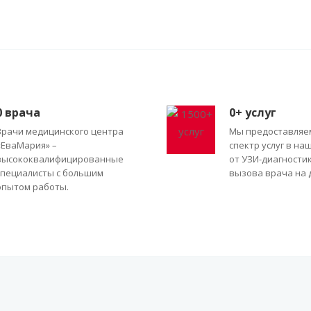
0
врача
0
+ услуг
Врачи медицинского центра
Мы предоставляе
«ЕваМария» –
спектр услуг в на
высококвалифицированные
от УЗИ-диагности
специалисты с большим
вызова врача на 
опытом работы.