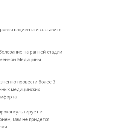
ровья пациента и составить
болевание на ранней стадии
Семейной Медицины
зненно провести более 3
енных медицинских
омфорта.
проконсультирует и
прием, Вам не придется
емя