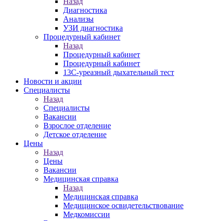
Назад
Диагностика
Анализы
УЗИ диагностика
Процедурный кабинет
Назад
Процедурный кабинет
Процедурный кабинет
13С-уреазный дыхательный тест
Новости и акции
Специалисты
Назад
Специалисты
Вакансии
Взрослое отделение
Детское отделение
Цены
Назад
Цены
Вакансии
Медицинская справка
Назад
Медицинская справка
Ме­дицин­ское ос­ви­детель­ство­вание
Медкомиссии