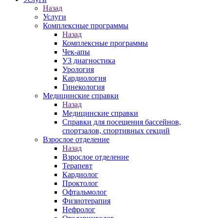
Назад
Услуги
Комплексные программы
Назад
Комплексные программы
Чек-апы
УЗ диагностика
Урология
Кардиология
Гинекология
Медицинские справки
Назад
Медицинские справки
Справки для посещения бассейнов,
спортзалов, спортивных секций
Взрослое отделение
Назад
Взрослое отделение
Терапевт
Кардиолог
Проктолог
Офтальмолог
Физиотерапия
Нефролог