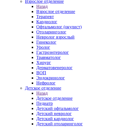
Взрослое отделение
Назад
Взрослое отделение
Терапевт
Кардиолог
Офтальмолог (окулист)
Отоларинголог
Невролог взрослый
Гинеколог
Уролог
Гастроэнтеролог
Травматолог
Хирург
Дерматовенеролог
ВОП
Эндокринолог
Нефролог
Детское отделение
Назад
Детское отделение
Педиатр
Детский офтальмолог
Детский невролог
Детский кардиолог
Детский отоларинголог