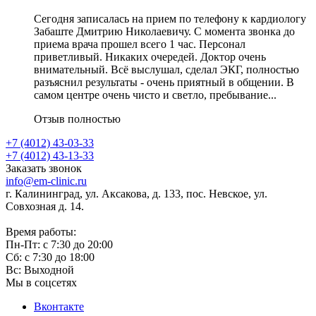
Сегодня записалась на прием по телефону к кардиологу
Забаште Дмитрию Николаевичу. С момента звонка до
приема врача прошел всего 1 час. Персонал
приветливый. Никаких очередей. Доктор очень
внимательный. Всё выслушал, сделал ЭКГ, полностью
разъяснил результаты - очень приятный в общении. В
самом центре очень чисто и светло, пребывание...
Отзыв полностью
+7 (4012) 43-03-33
+7 (4012) 43-13-33
Заказать звонок
info@em-clinic.ru
г. Калининград, ул. Аксакова, д. 133, пос. Невское, ул.
Совхозная д. 14.
Время работы:
Пн-Пт: с 7:30 до 20:00
Сб: с 7:30 до 18:00
Вс: Выходной
Мы в соцсетях
Вконтакте