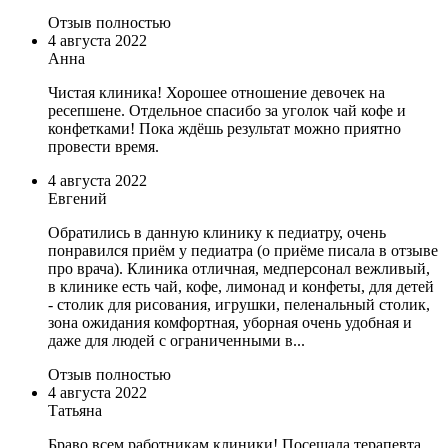
Отзыв полностью
4 августа 2022
Анна
Чистая клиника! Хорошее отношение девочек на
ресепшене. Отдельное спасибо за уголок чай кофе и
конфетками! Пока ждёшь результат можно приятно
провести время.
4 августа 2022
Евгений
Обратились в данную клинику к педиатру, очень
понравился приём у педиатра (о приёме писала в отзыве
про врача). Клиника отличная, медперсонал вежливый,
в клинике есть чай, кофе, лимонад и конфеты, для детей
- столик для рисования, игрушки, пеленальный столик,
зона ожидания комфортная, уборная очень удобная и
даже для людей с ограниченными в...
Отзыв полностью
4 августа 2022
Татьяна
Браво всем работникам клиники! Посещала терапевта