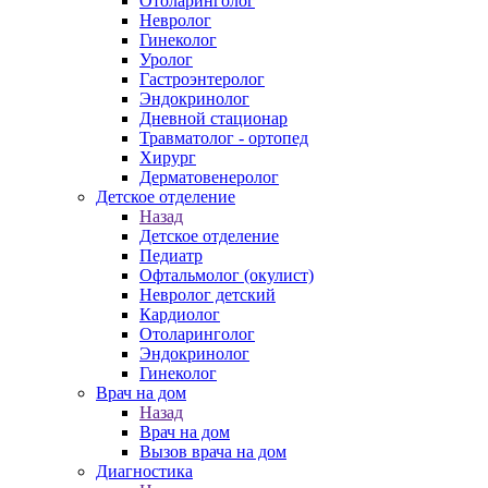
Отоларинголог
Невролог
Гинеколог
Уролог
Гастроэнтеролог
Эндокринолог
Дневной стационар
Травматолог - ортопед
Хирург
Дерматовенеролог
Детское отделение
Назад
Детское отделение
Педиатр
Офтальмолог (окулист)
Невролог детский
Кардиолог
Отоларинголог
Эндокринолог
Гинеколог
Врач на дом
Назад
Врач на дом
Вызов врача на дом
Диагностика