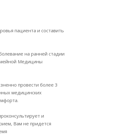
ровья пациента и составить
болевание на ранней стадии
Семейной Медицины
зненно провести более 3
енных медицинских
омфорта.
проконсультирует и
прием, Вам не придется
емя