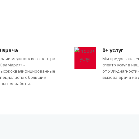
0
врача
0
+ услуг
Врачи медицинского центра
Мы предоставляе
«ЕваМария» –
спектр услуг в на
высококвалифицированные
от УЗИ-диагности
специалисты с большим
вызова врача на 
опытом работы.