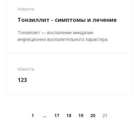
Новости
Тонзиллит - симптомы и лечение
Тонзиллит — воспаление миндалин
инфекционно-воспалительного характера.
Новости
123
1
...
17
18
19
20
21