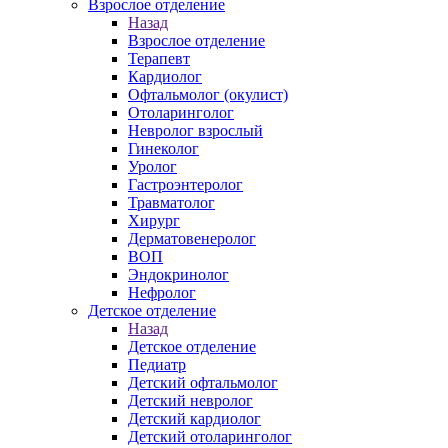
Взрослое отделение
Назад
Взрослое отделение
Терапевт
Кардиолог
Офтальмолог (окулист)
Отоларинголог
Невролог взрослый
Гинеколог
Уролог
Гастроэнтеролог
Травматолог
Хирург
Дерматовенеролог
ВОП
Эндокринолог
Нефролог
Детское отделение
Назад
Детское отделение
Педиатр
Детский офтальмолог
Детский невролог
Детский кардиолог
Детский отоларинголог