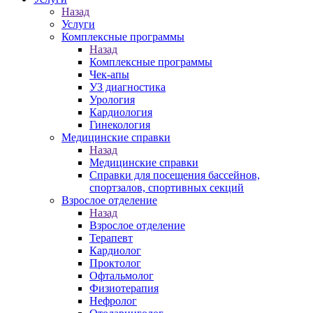
Назад
Услуги
Комплексные программы
Назад
Комплексные программы
Чек-апы
УЗ диагностика
Урология
Кардиология
Гинекология
Медицинские справки
Назад
Медицинские справки
Справки для посещения бассейнов,
спортзалов, спортивных секций
Взрослое отделение
Назад
Взрослое отделение
Терапевт
Кардиолог
Проктолог
Офтальмолог
Физиотерапия
Нефролог