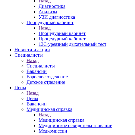
Назад
Диагностика
Анализы
УЗИ диагностика
Процедурный кабинет
Назад
Процедурный кабинет
Процедурный кабинет
13С-уреазный дыхательный тест
Новости и акции
Специалисты
Назад
Специалисты
Вакансии
Взрослое отделение
Детское отделение
Цены
Назад
Цены
Вакансии
Медицинская справка
Назад
Медицинская справка
Ме­дицин­ское ос­ви­детель­ство­вание
Медкомиссии