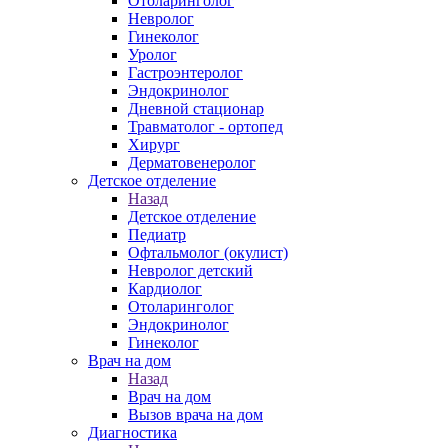
Отоларинголог
Невролог
Гинеколог
Уролог
Гастроэнтеролог
Эндокринолог
Дневной стационар
Травматолог - ортопед
Хирург
Дерматовенеролог
Детское отделение
Назад
Детское отделение
Педиатр
Офтальмолог (окулист)
Невролог детский
Кардиолог
Отоларинголог
Эндокринолог
Гинеколог
Врач на дом
Назад
Врач на дом
Вызов врача на дом
Диагностика