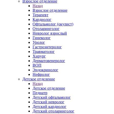
Взрослое отделение
Назад
Взрослое отделение
Терапевт
Кардиолог
Офтальмолог (окулист)
Отоларинголог
Невролог взрослый
Гинеколог
Уролог
Гастроэнтеролог
Травматолог
Хирург
Дерматовенеролог
ВОП
Эндокринолог
Нефролог
Детское отделение
Назад
Детское отделение
Педиатр
Детский офтальмолог
Детский невролог
Детский кардиолог
Детский отоларинголог