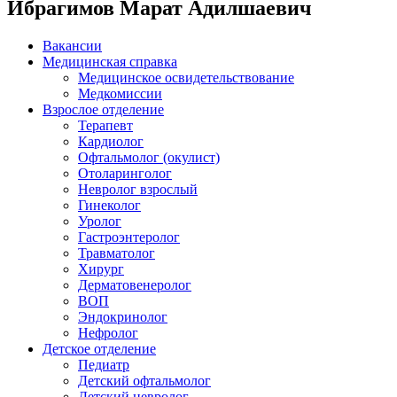
Ибрагимов Марат Адилшаевич
Вакансии
Медицинская справка
Ме­дицин­ское ос­ви­детель­ство­вание
Медкомиссии
Взрослое отделение
Терапевт
Кардиолог
Офтальмолог (окулист)
Отоларинголог
Невролог взрослый
Гинеколог
Уролог
Гастроэнтеролог
Травматолог
Хирург
Дерматовенеролог
ВОП
Эндокринолог
Нефролог
Детское отделение
Педиатр
Детский офтальмолог
Детский невролог