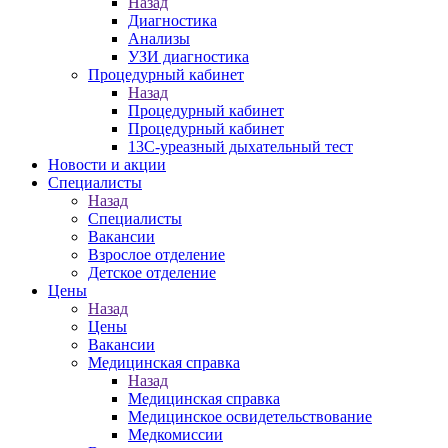
Назад
Диагностика
Анализы
УЗИ диагностика
Процедурный кабинет
Назад
Процедурный кабинет
Процедурный кабинет
13С-уреазный дыхательный тест
Новости и акции
Специалисты
Назад
Специалисты
Вакансии
Взрослое отделение
Детское отделение
Цены
Назад
Цены
Вакансии
Медицинская справка
Назад
Медицинская справка
Ме­дицин­ское ос­ви­детель­ство­вание
Медкомиссии