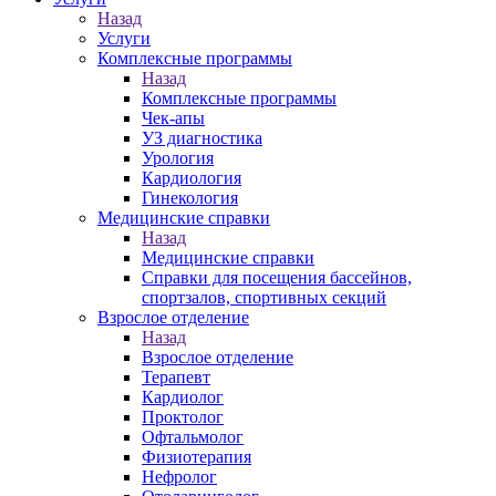
Назад
Услуги
Комплексные программы
Назад
Комплексные программы
Чек-апы
УЗ диагностика
Урология
Кардиология
Гинекология
Медицинские справки
Назад
Медицинские справки
Справки для посещения бассейнов,
спортзалов, спортивных секций
Взрослое отделение
Назад
Взрослое отделение
Терапевт
Кардиолог
Проктолог
Офтальмолог
Физиотерапия
Нефролог