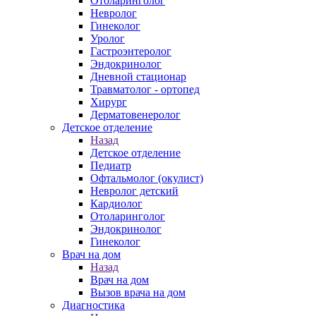
Отоларинголог
Невролог
Гинеколог
Уролог
Гастроэнтеролог
Эндокринолог
Дневной стационар
Травматолог - ортопед
Хирург
Дерматовенеролог
Детское отделение
Назад
Детское отделение
Педиатр
Офтальмолог (окулист)
Невролог детский
Кардиолог
Отоларинголог
Эндокринолог
Гинеколог
Врач на дом
Назад
Врач на дом
Вызов врача на дом
Диагностика