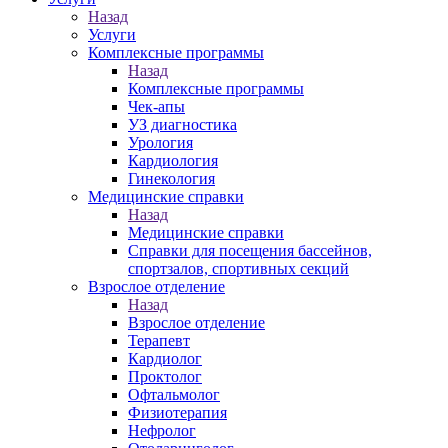
Назад
Услуги
Комплексные программы
Назад
Комплексные программы
Чек-апы
УЗ диагностика
Урология
Кардиология
Гинекология
Медицинские справки
Назад
Медицинские справки
Справки для посещения бассейнов,
спортзалов, спортивных секций
Взрослое отделение
Назад
Взрослое отделение
Терапевт
Кардиолог
Проктолог
Офтальмолог
Физиотерапия
Нефролог