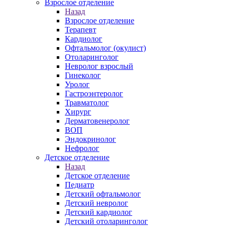
Взрослое отделение
Назад
Взрослое отделение
Терапевт
Кардиолог
Офтальмолог (окулист)
Отоларинголог
Невролог взрослый
Гинеколог
Уролог
Гастроэнтеролог
Травматолог
Хирург
Дерматовенеролог
ВОП
Эндокринолог
Нефролог
Детское отделение
Назад
Детское отделение
Педиатр
Детский офтальмолог
Детский невролог
Детский кардиолог
Детский отоларинголог