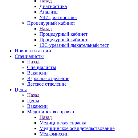
Назад
Диагностика
Анализы
УЗИ диагностика
Процедурный кабинет
Назад
Процедурный кабинет
Процедурный кабинет
13С-уреазный дыхательный тест
Новости и акции
Специалисты
Назад
Специалисты
Вакансии
Взрослое отделение
Детское отделение
Цены
Назад
Цены
Вакансии
Медицинская справка
Назад
Медицинская справка
Ме­дицин­ское ос­ви­детель­ство­вание
Медкомиссии