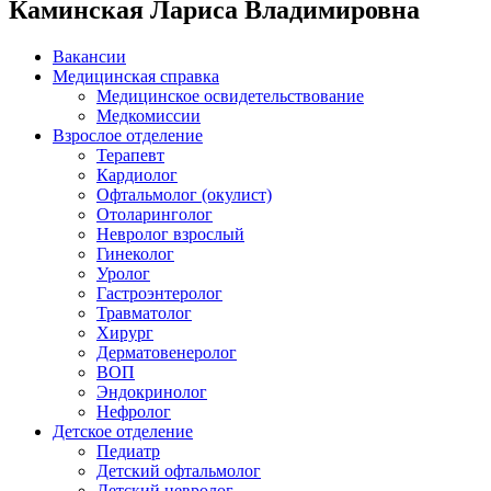
Каминская Лариса Владимировна
Вакансии
Медицинская справка
Ме­дицин­ское ос­ви­детель­ство­вание
Медкомиссии
Взрослое отделение
Терапевт
Кардиолог
Офтальмолог (окулист)
Отоларинголог
Невролог взрослый
Гинеколог
Уролог
Гастроэнтеролог
Травматолог
Хирург
Дерматовенеролог
ВОП
Эндокринолог
Нефролог
Детское отделение
Педиатр
Детский офтальмолог
Детский невролог