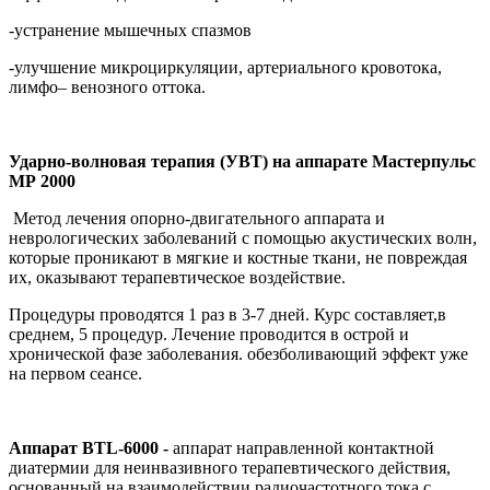
-устранение мышечных спазмов
-улучшение микроциркуляции, артериального кровотока,
лимфо– венозного оттока.
Ударно-волновая терапия (УВТ) на аппарате Мастерпульс
МР 2000
Метод лечения опорно-двигательного аппарата и
неврологических заболеваний с помощью акустических волн,
которые проникают в мягкие и костные ткани, не повреждая
их, оказывают терапевтическое воздействие.
Процедуры проводятся 1 раз в 3-7 дней. Курс составляет,в
среднем, 5 процедур. Лечение проводится в острой и
хронической фазе заболевания. обезболивающий эффект уже
на первом сеансе.
Аппарат BTL-6000
-
аппарат направленной контактной
диатермии для неинвазивного терапевтического действия,
основанный на взаимодействии радиочастотного тока с