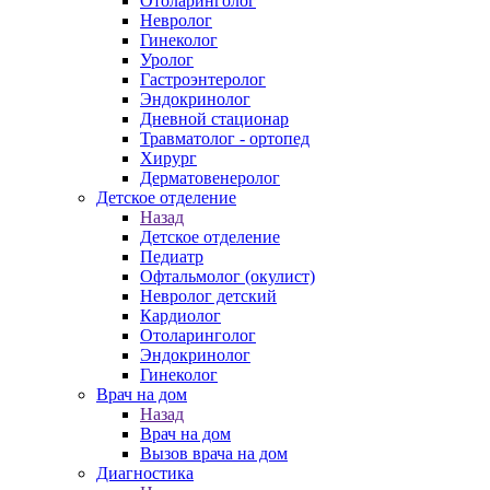
Отоларинголог
Невролог
Гинеколог
Уролог
Гастроэнтеролог
Эндокринолог
Дневной стационар
Травматолог - ортопед
Хирург
Дерматовенеролог
Детское отделение
Назад
Детское отделение
Педиатр
Офтальмолог (окулист)
Невролог детский
Кардиолог
Отоларинголог
Эндокринолог
Гинеколог
Врач на дом
Назад
Врач на дом
Вызов врача на дом
Диагностика